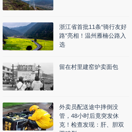
浙江省首批11条“骑行友好
路”亮相！温州雁楠公路入
选
留在村里建窑炉卖面包
外卖员配送途中摔倒没
管，48小时后竟突发休
克！检查发现：肝、胆双