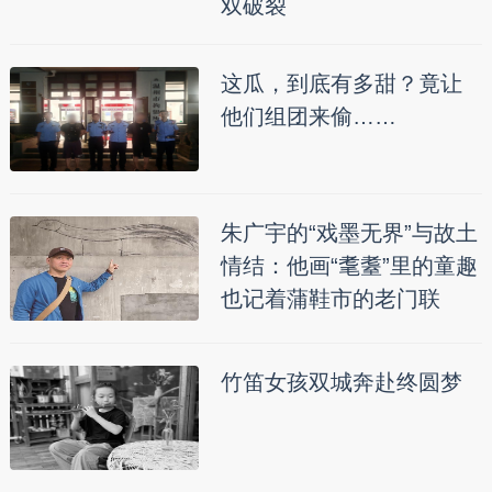
双破裂
这瓜，到底有多甜？竟让
他们组团来偷……
朱广宇的“戏墨无界”与故土
情结：他画“耄耋”里的童趣
也记着蒲鞋市的老门联
竹笛女孩双城奔赴终圆梦