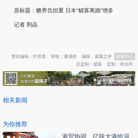
原标题：
赡养负担重 日本“鳏寡离婚”增多
记者 荆晶
本文转自：
温州新闻网 66wz.com
责任编辑：叶双莲
审核：潘涌燚
编辑：诸葛之伊
新闻中心
总监制：缪磊
监制：张佳玮
相关新闻
为你推荐
港贸协同，亿吨大港给温