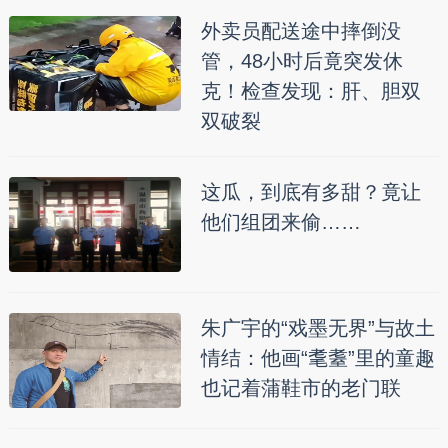
外卖员配送途中摔倒没
管，48小时后竟突发休
克！检查发现：肝、胆双
双破裂
这瓜，到底有多甜？竟让
他们组团来偷……
朱广宇的“戏墨无界”与故土
情结：他画“耄耋”里的童趣
也记着蒲鞋市的老门联