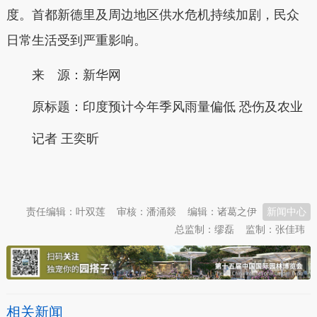
度。首都新德里及周边地区供水危机持续加剧，民众
日常生活受到严重影响。
来 源：新华网
原标题：
印度预计今年季风雨量偏低 恐伤及农业
记者 王奕昕
本文转自：
温州新闻网 66wz.com
责任编辑：叶双莲
审核：潘涌燚
编辑：诸葛之伊
新闻中心
总监制：缪磊
监制：张佳玮
相关新闻