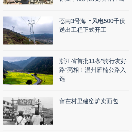
苍南3号海上风电500千伏
送出工程正式开工
浙江省首批11条“骑行友好
路”亮相！温州雁楠公路入
选
留在村里建窑炉卖面包