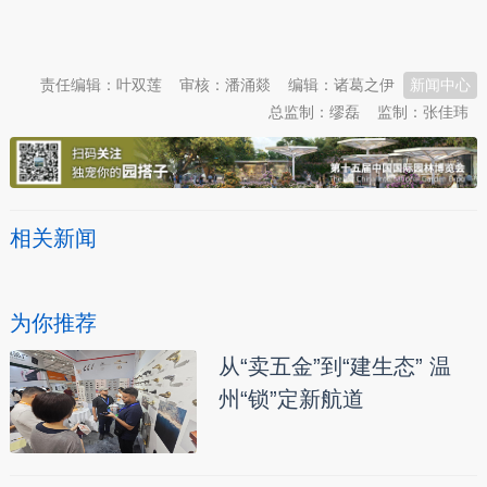
本文转自：
温州新闻网 66wz.com
责任编辑：叶双莲
审核：潘涌燚
编辑：诸葛之伊
新闻中心
总监制：缪磊
监制：张佳玮
相关新闻
为你推荐
从“卖五金”到“建生态” 温
州“锁”定新航道