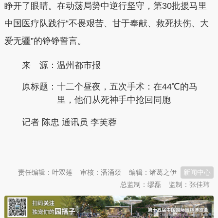
睁开了眼睛。在动荡局势中逆行坚守，第30批援马里
中国医疗队践行“不畏艰苦、甘于奉献、救死扶伤、大
爱无疆”的铮铮誓言。
来 源：温州都市报
原标题：
十二个昼夜，五次手术：在44℃的马
里，他们从死神手中抢回同胞
记者 陈忠 通讯员 李芙蓉
本文转自：
温州新闻网 66wz.com
责任编辑：叶双莲
审核：潘涌燚
编辑：诸葛之伊
新闻中心
总监制：缪磊
监制：张佳玮