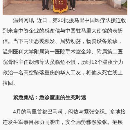
温州网讯 近日，第30批援马里中国医疗队接连收
到来自中资企业的感谢信与中国驻马里大使馆的表扬
信。当下马里恐袭频发、局势动荡，物资设备紧缺，
温州医科大学附属第一医院手术室金婷、附属第二医
院骨科主任胡炜等队员临危不惧，历时12个昼夜全力
救治一名高空坠落重伤的华人工友，将他从死亡线上
拉回。
紧急集结：急诊室里的生死时速
4月的马里首都巴马科，闷热与紧张交织。多地接
连发生军事目标协同袭击，安全局势骤然紧张。疟疾