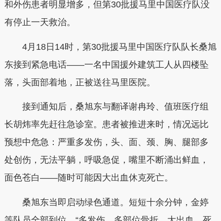
和外伤患者明显增多，但第30批援马里中国医疗队没
有停止一天救治。
4月18日14时，第30批援马里中国医疗队队长桑旭
东接到紧急电话——一名中国援外建筑工人从四楼坠
落，头面部着地，正被送往马里医院。
接到通知后，桑旭东与翻译谢冉玲、值班医疗组
长胡炜率先赶往急诊室。患者被推进来时，情况远比
预想中危急：严重多发伤，头、面、颈、胸、腿部多
处创伤，无法平躺，呼吸急促，嘴里不断涌出鲜血，
面色苍白——随时可能因大出血休克死亡。
桑旭东当即启动绿色通道。短短十余分钟，金婷
等队员全部到位。“多发伤、多部位骨折、大出血，死