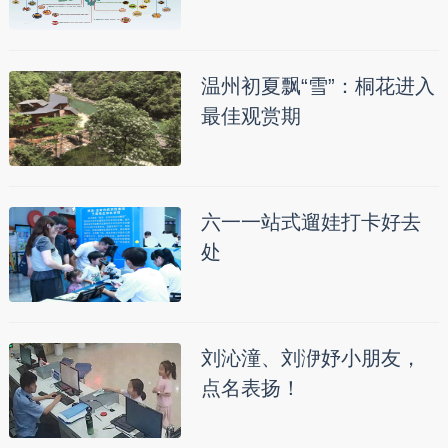
温州初夏飘“雪”：桐花进入
最佳观赏期
六一一站式遛娃打卡好去
处
刘沁潼、刘洢妤小朋友，
点名表扬！