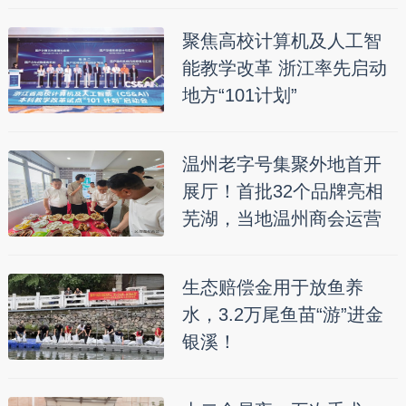
聚焦高校计算机及人工智
能教学改革 浙江率先启动
地方“101计划”
温州老字号集聚外地首开
展厅！首批32个品牌亮相
芜湖，当地温州商会运营
生态赔偿金用于放鱼养
水，3.2万尾鱼苗“游”进金
银溪！