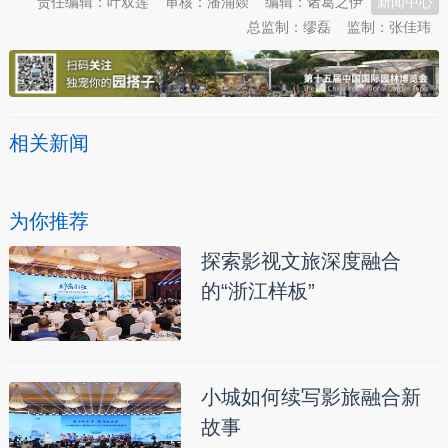
责任编辑：叶双莲
审核：潘涌燚
编辑：诸葛之伊
新闻中心
总监制：缪磊
监制：张佳玮
相关新闻
为你推荐
探索影视文旅深度融合
的“浙江样板”
小城如何续写影旅融合新
故事