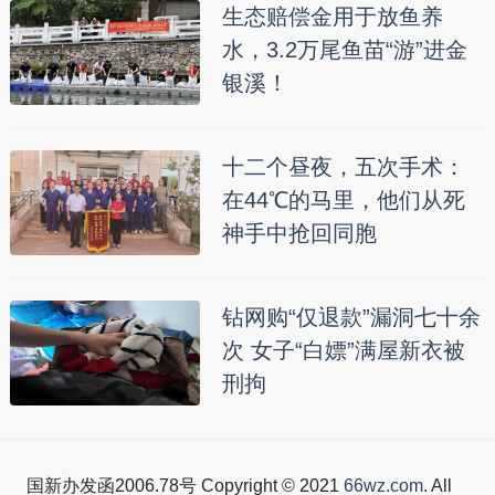
生态赔偿金用于放鱼养
水，3.2万尾鱼苗“游”进金
银溪！
十二个昼夜，五次手术：
在44℃的马里，他们从死
神手中抢回同胞
钻网购“仅退款”漏洞七十余
次 女子“白嫖”满屋新衣被
刑拘
国新办发函2006.78号 Copyright © 2021
66wz.com
. All