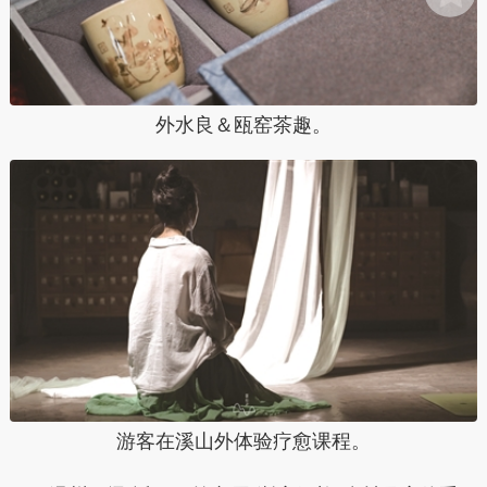
外水良＆瓯窑茶趣。
游客在溪山外体验疗愈课程。