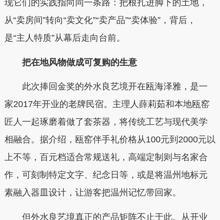
现它们的实践指向同一条路：把根扎进脚下的土地，
从“卖房间”转向“卖文化”“卖产品”“卖体验”，背后，
是“主人特质”从幕后走向台前。
把在地风物做成可复购的生意
此次捧回金奖的外水良艺境开在瓯海泽雅，是一
家2017年开业的老牌民宿。主理人薛莉茹和本地瓯窑
匠人一起琢磨着做了套茶器，将传统工艺与现代美学
相融合。据介绍，瓯窑伴手礼价格从100元到2000元以
上不等，百元档适合常规送礼，高端定制则与名家合
作，可刻制特定文字、纪念日等，或是将温州地标元
素融入器皿设计，让游客把温州记忆带回家。
但外水良艺境真正的产品矩阵不止于此。从开业