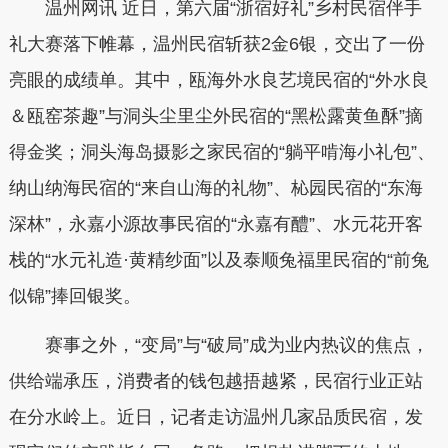
温州网讯 近日，第六届“浙宿好礼”乡村民宿伴手
礼大赛落下帷幕，温州民宿斩获2金6银，交出了一份
亮眼的成绩单。其中，瓯海外水良艺境民宿的“外水良
＆瓯窑茶趣”与洞头尘里尘外民宿的“黑松露黄鱼酥”摘
得金奖；洞头海岛摄影之家民宿的“躺平啃海小礼包”、
纳山纳海民宿的“来自山海的礼物”、杺园民宿的“东海
深林”，永嘉小源故事民宿的“永嘉有醴”、水元花开客
栈的“水元礼造·黄精纱面”以及泰顺兔福里民宿的“前兔
似锦”捧回银奖。
赛事之外，“变局”与“破局”成为业内热议的焦点，
供给端承压，消费者的钱包越捂越紧，民宿行业正站
在分水岭上。近日，记者走访温州几家品质民宿，发