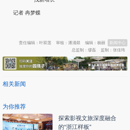
记者 冉梦蝶
本文转自：
温州新闻网 66wz.com
责任编辑：叶双莲
审核：潘涌燚
编辑：杨丽
新闻中心
总监制：缪磊
监制：张佳玮
相关新闻
为你推荐
探索影视文旅深度融合
的“浙江样板”