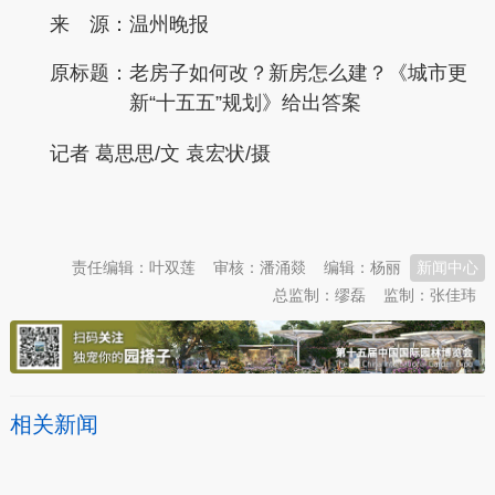
来 源：温州晚报
原标题：
老房子如何改？新房怎么建？《城市更
新“十五五”规划》给出答案
记者 葛思思/文 袁宏状/摄
本文转自：
温州新闻网 66wz.com
责任编辑：叶双莲
审核：潘涌燚
编辑：杨丽
新闻中心
总监制：缪磊
监制：张佳玮
相关新闻