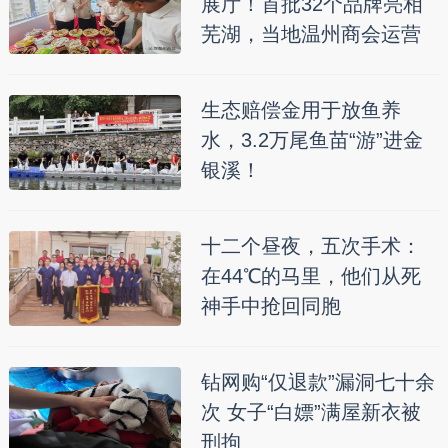
展厅！首批32个品牌亮相
芜湖，当地温州商会运营
生态赔偿金用于放鱼养
水，3.2万尾鱼苗“游”进金
银溪！
十二个昼夜，五次手术：
在44℃的马里，他们从死
神手中抢回同胞
钻网购“仅退款”漏洞七十余
次 女子“白嫖”满屋新衣被
刑拘