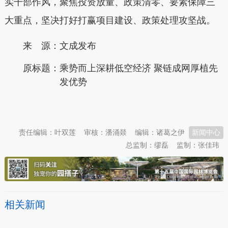
实干部作风，聚焦投资放量、政策清零、要素保障三
大重点，坚决打好打赢项目建设、政策处理攻坚战。
来 源：文成发布
原标题：
乘势而上深耕低空经济 聚链成网厚植先
发优势
本文转自：
温州新闻网 66wz.com
责任编辑：叶双莲
审核：潘涌燚
编辑：诸葛之伊
新闻中心
总监制：缪磊
监制：张佳玮
相关新闻