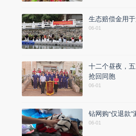
生态赔偿金用于
06-01
十二个昼夜，五
抢回同胞
06-01
钻网购“仅退款”
06-01