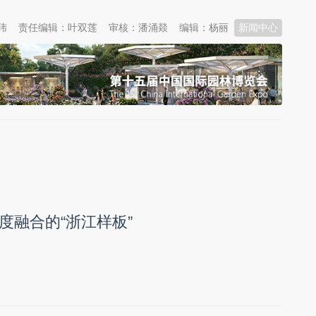
玮
责任编辑：叶双莲
审核：潘涌燚
编辑：杨丽
新闻中心
度融合的“浙江样板”