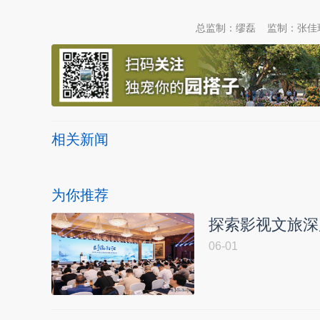
总监制：缪磊
监制：张佳
相关新闻
为你推荐
探索影视文旅深
06-01