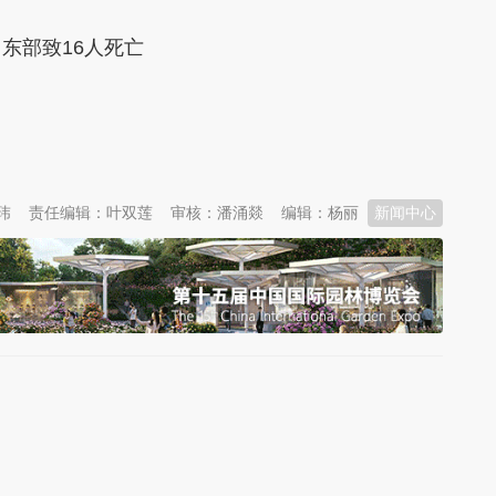
东部致16人死亡
玮
责任编辑：叶双莲
审核：潘涌燚
编辑：杨丽
新闻中心