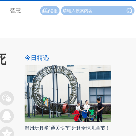
智慧
读报
死
今日精选
温州玩具坐“通关快车”赶赴全球儿童节！