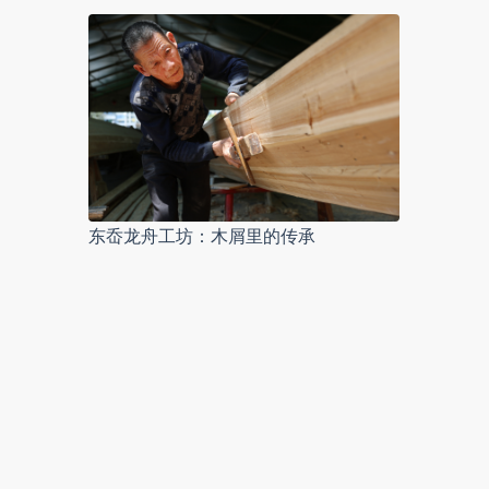
东岙龙舟工坊：木屑里的传承