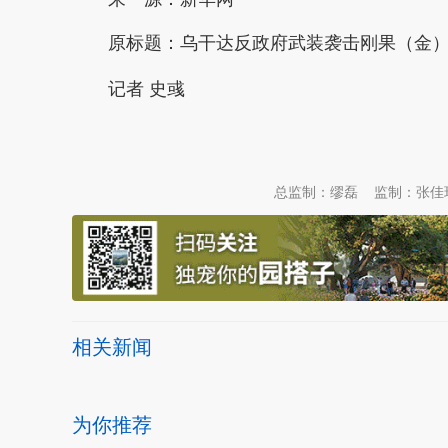
原标题：
乌干达反政府武装袭击刚果（金）
记者 史彧
本文转自：
温州新闻网 66wz.com
总监制：缪磊
监制：张佳
相关新闻
为你推荐