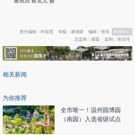
通讯员 蔡宽元 摄
本文转自：
温州新闻网 66wz.com
责任编辑：叶双莲
审核：潘涌燚
编辑：张湉
新闻中心
总监制：缪磊
监制：张佳玮
相关新闻
为你推荐
全市唯一！温州园博园
（南园）入选省级试点