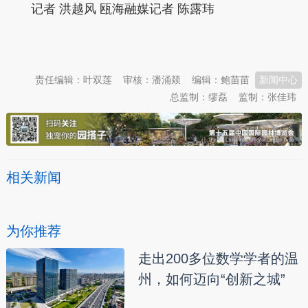
记者 洪越风 瓯海融媒记者 陈露玮
本文转自：
温州新闻网 66wz.com
责任编辑：叶双莲
审核：潘涌燚
编辑：鲍苗苗
新闻中心
总监制：缪磊
监制：张佳玮
相关新闻
为你推荐
走出200多位数学学者的温
州，如何迈向“创新之城”