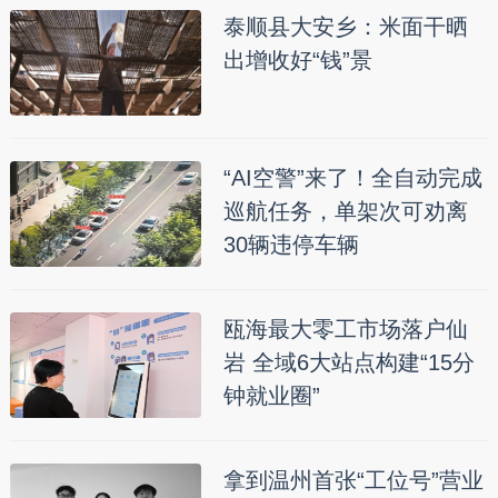
泰顺县大安乡：米面干晒
出增收好“钱”景
“AI空警”来了！全自动完成
巡航任务，单架次可劝离
30辆违停车辆
瓯海最大零工市场落户仙
岩 全域6大站点构建“15分
钟就业圈”
拿到温州首张“工位号”营业