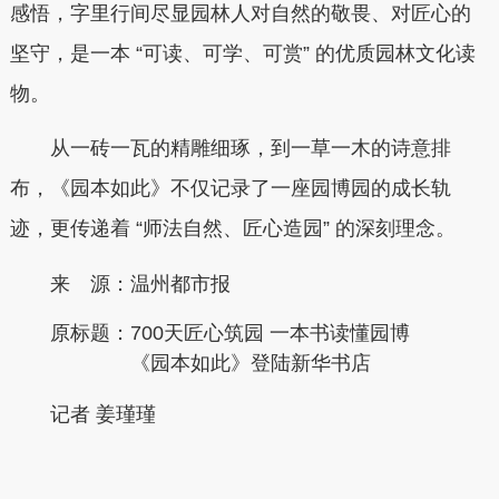
感悟，字里行间尽显园林人对自然的敬畏、对匠心的
坚守，是一本 “可读、可学、可赏” 的优质园林文化读
物。
从一砖一瓦的精雕细琢，到一草一木的诗意排
布，《园本如此》不仅记录了一座园博园的成长轨
迹，更传递着 “师法自然、匠心造园” 的深刻理念。
来 源：温州都市报
原标题：
700天匠心筑园 一本书读懂园博
《园本如此》登陆新华书店
记者 姜瑾瑾
本文转自：
温州新闻网 66wz.com