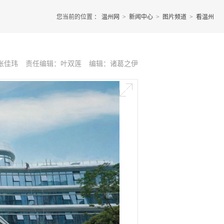
您当前的位置 ：
温州网
>
新闻中心
>
图片频道
>
看温州
张佳玮
责任编辑：叶双莲
编辑：诸葛之伊