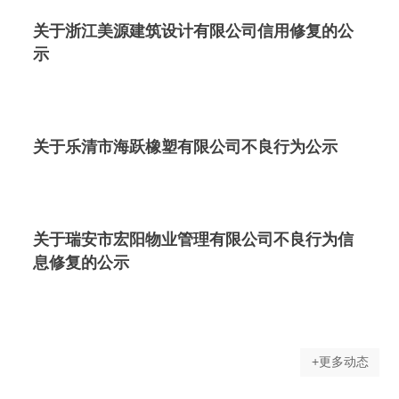
关于浙江美源建筑设计有限公司信用修复的公
示
关于乐清市海跃橡塑有限公司不良行为公示
关于瑞安市宏阳物业管理有限公司不良行为信
息修复的公示
+更多动态