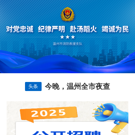
今晚，温州全市夜查
头条
<
>