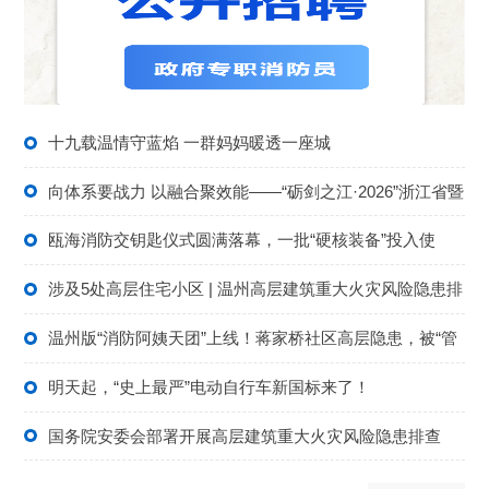
十九载温情守蓝焰 一群妈妈暖透一座城
向体系要战力 以融合聚效能——“砺剑之江·2026”浙江省暨
温州市防汛防台综合演练在瑞安举行
瓯海消防交钥匙仪式圆满落幕，一批“硬核装备”投入使
用！
涉及5处高层住宅小区 | 温州高层建筑重大火灾风险隐患排
查整治行动第一批“3030”工作机制挂牌交办重大火灾隐患
温州版“消防阿姨天团”上线！蒋家桥社区高层隐患，被“管
名单公布
妈妈”拿捏了！
明天起，“史上最严”电动自行车新国标来了！
国务院安委会部署开展高层建筑重大火灾风险隐患排查