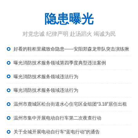
隐患曝光
对党忠诚 纪律严明 赴汤蹈火 竭诚为民
好看的鞋柜里藏致命隐患——安阳郑森龙带队突击演练揪
出“隐形杀手”
曝光消防技术服务领域第四季度典型违法案例
曝光消防技术服务领域违法行为
曝光消防技术服务领域违法行为
温州市鹿城区松台街道水心住宅区金组团“3.18”居住出租
房一般亡人火灾事故调查报告
温州市集中开展电动自行车第二次夜查行动
关于全城开展电动自行车“蓝电行动”的通告