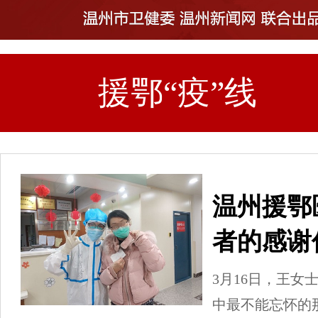
援鄂“疫”线
温州援鄂
者的感谢
3月16日，王
中最不能忘怀的