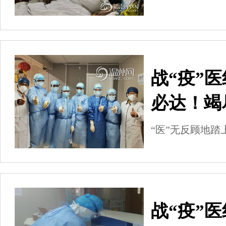
战“疫”
必达！竭
“医”无反顾地
战“疫”