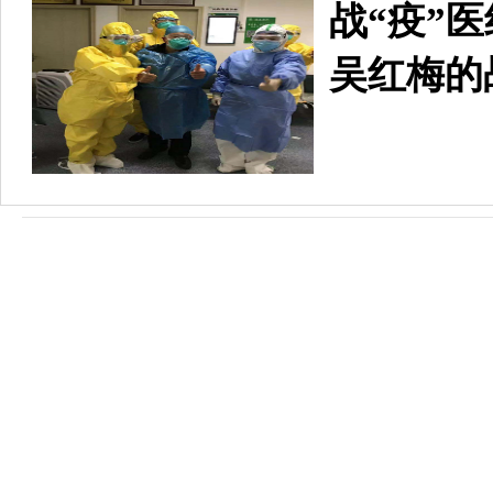
战“疫”
吴红梅的