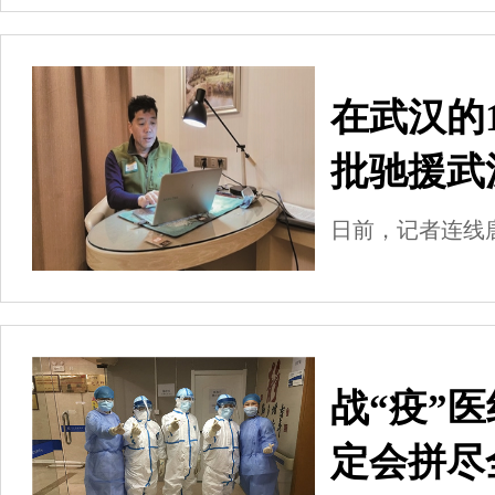
在武汉的
批驰援武
日前，记者连线
战“疫”
定会拼尽