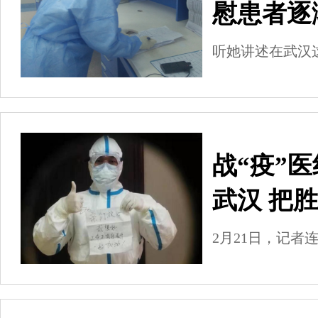
慰患者逐
听她讲述在武汉
战“疫”
武汉 把
2月21日，记者