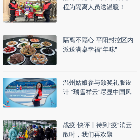
程为隔离人员送温暖！
隔离不隔心 平阳封控区内
派送满桌幸福“年味”
温州姑娘参与颁奖礼服设
计 “瑞雪祥云”尽显中国风
战疫·快评丨待到“疫”消云
散时，我们再欢聚