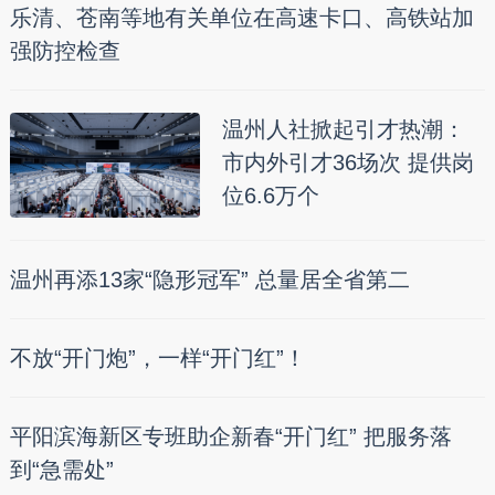
乐清、苍南等地有关单位在高速卡口、高铁站加
强防控检查
温州人社掀起引才热潮：
市内外引才36场次 提供岗
位6.6万个
温州再添13家“隐形冠军” 总量居全省第二
不放“开门炮”，一样“开门红”！
平阳滨海新区专班助企新春“开门红” 把服务落
到“急需处”