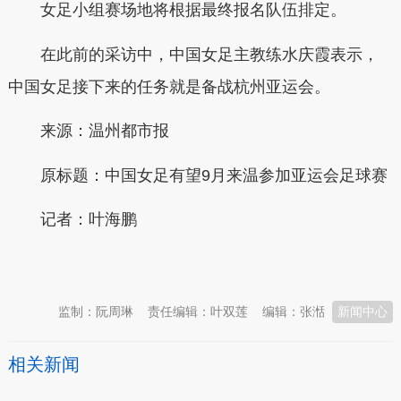
女足小组赛场地将根据最终报名队伍排定。
在此前的采访中，中国女足主教练水庆霞表示，
中国女足接下来的任务就是备战杭州亚运会。
来源：温州都市报
原标题：
中国女足有望9月来温参加亚运会足球赛
记者：叶海鹏
本文转自：
温州新闻网 66wz.com
监制：阮周琳
责任编辑：叶双莲
编辑：张湉
新闻中心
相关新闻