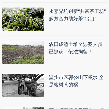
永嘉界坑创新“共富茶工坊”
多方合力助好茶“出山”
农田成渣土堆？涉案人员
已抓获，依法拘留！
温州市区郭公山下积水 全
是榕树惹的祸