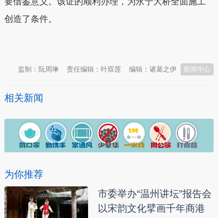
要借鉴意义。该证的顺利办理，为永宁大桥全面施工
创造了条件。
本文转自：
温州新闻网 66wz.com
监制：阮周琳
责任编辑：叶双莲
编辑：诸葛之伊
新闻中心
相关新闻
为你推荐
市委举办“温州讲坛”报告会
以宋韵文化擘画千年商港