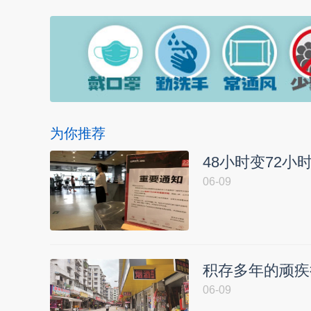
为你推荐
48小时变72
06-09
积存多年的顽疾
06-09