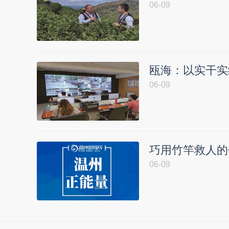
06-09
瓯海：以实干实
06-09
巧用竹竿救人的
06-09