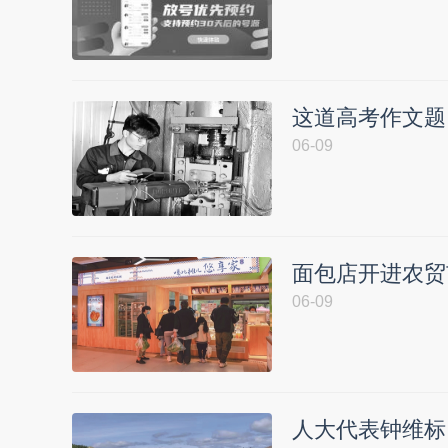
这道高考作文题
06-09
面包店开进农贸
06-09
人大代表钟维标：