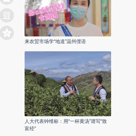
来农贸市场学“地道”温州俚语
人大代表钟维标：用“一杯黄汤”谱写“致
富经”