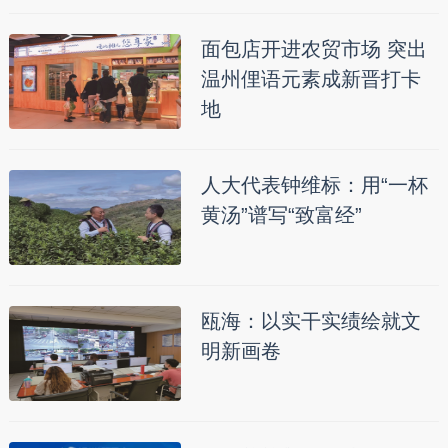
面包店开进农贸市场 突出
温州俚语元素成新晋打卡
地
人大代表钟维标：用“一杯
黄汤”谱写“致富经”
瓯海：以实干实绩绘就文
明新画卷