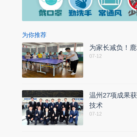
为你推荐
为家长减负！鹿
07-12
温州27项成果
技术
07-12