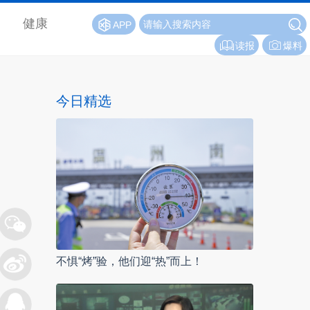
健康
APP
读报
爆料
今日精选
不惧“烤”验，他们迎“热”而上！