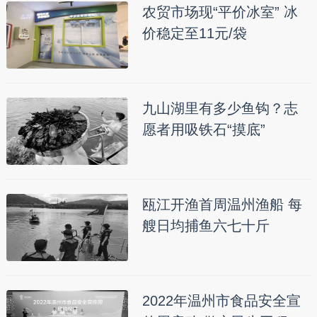
农贸市场现“平价冰室” 冰
价稳定至11元/袋
九山湖里有多少鱼钩？志
愿者用吸铁石“摸底”
瓯江开渔首周温州渔船 每
艘日均捕鱼六七十斤
2022年温州市食品安全宣