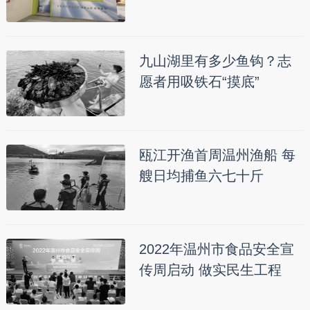
九山湖里有多少鱼钩？志
愿者用吸铁石“摸底”
瓯江开渔首周温州渔船 每
艘日均捕鱼六七十斤
2022年温州市食品安全宣
传周启动 做实民生工程