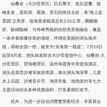
仙叠岩（大沙岙景区）巨石摩天、危石层叠、险
峻多姿，是听涛、观海、赏石的绝佳去处，有“海上盆
景园”之美誉。临海悬崖栈道总长2.01公里，蜿蜒曲
折、陡峭险峻，与奇峰秀礁的自然美景相融合，像是
一条串着璀璨珍珠的项链，环绕在美丽的洞头海岸
线，堪称全国一绝，被誉为“东海第一栈道”。7月23日
起至8月底，洞头旅发联合大沙岙度假中心、仙叠岩-大
沙岙景区、望海楼景区、温州海霞青年营度假酒店、
洞头韭菜岙沙滩等旅游资源，推出洞头淘浪季，儿童
水上乐园、沙滩音乐节、淘浪市集、泡泡派对等七大
主题活动结合多种优惠福利，打造暑期狂欢节。
此外，为进一步拉动消费繁荣夜经济，丰富群众