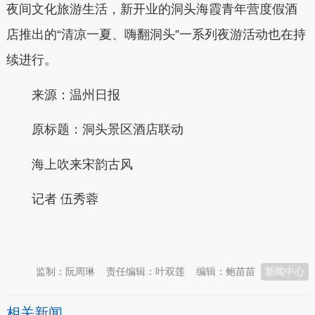
夜间文化旅游生活，新开业的洞头海霞青年营度假酒
店推出的“清凉一夏、嗨翻洞头”一系列夜游活动也在持
续进行。
来源：温州日报
原标题：洞头景区酒店联动
海上吹来宋韵古风
记者 伍秀蓉
本文转自：
温州新闻网 66wz.com
监制：阮周琳
责任编辑：叶双莲
编辑：鲍苗苗
新闻中心
相关新闻