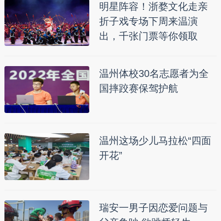
明星阵容！浙婺文化走亲
折子戏专场下周来温演
出，千张门票等你领取
温州体校30名志愿者为全
国摔跤赛保驾护航
温州这场少儿马拉松“四面
开花”
瑞安一男子因恋爱问题与