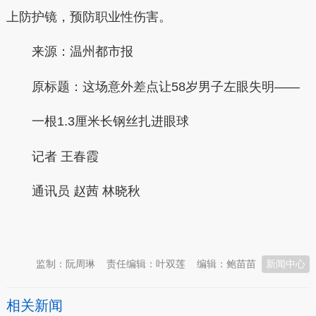
上防护镜，预防职业性伤害。
来源：温州都市报
原标题：这场意外差点让58岁男子左眼失明——
一根1.3厘米长钢丝扎进眼球
记者 王春霞
通讯员 赵茜 林晓秋
本文转自：
温州新闻网 66wz.com
监制：阮周琳
责任编辑：叶双莲
编辑：鲍苗苗
新闻中心
相关新闻