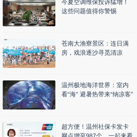
今夏空调维保投诉猛增！
这些问题值得你警惕
苍南大渔寮景区：连日满
房，戏浪逐沙寻觅清凉
温州极地海洋世界：室内
看“海” 避暑热带来“纳凉客”
超方便！温州社保卡发卡
网点增至987个，一起来看