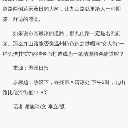
道路两侧遮天蔽日的大树，让九山路就更给人一种阴
凉、舒适的感觉。
如果说市区最凉的道路，那九山路一定是名列前
茅。那么九山路能否像温州特色街之纱帽河“女人街”一
样凭借其“凉”的特色而打造成为一条清凉特色街道呢？
来源：温州日报
原标题：
热浪下，寻找市区清凉处 下午3时，九山
路比信河街低11.8℃
记者 谢施琦/文 李立/摄
本文转自：
温州新闻网 66wz.com