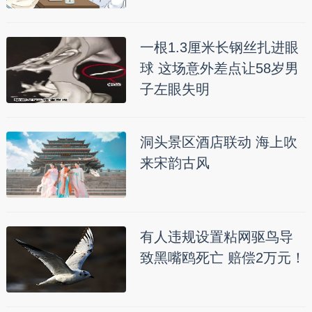
一根1.3厘米长钢丝扎进眼
球 这场意外差点让58岁男
子左眼失明
洞头景区酒店联动 海上吹
来宋韵古风
有人违规设置粘网驱鸟导
致黑嘴鸥死亡 赔偿2万元！