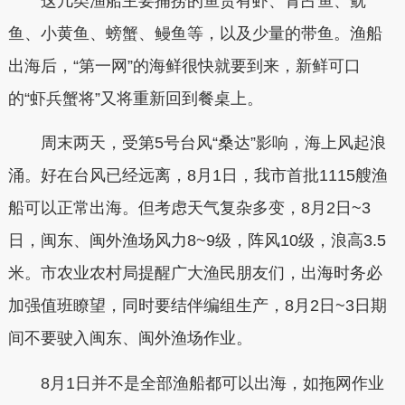
这几类渔船主要捕捞的鱼货有虾、青占鱼、鱿
鱼、小黄鱼、螃蟹、鳗鱼等，以及少量的带鱼。渔船
出海后，“第一网”的海鲜很快就要到来，新鲜可口
的“虾兵蟹将”又将重新回到餐桌上。
周末两天，受第5号台风“桑达”影响，海上风起浪
涌。好在台风已经远离，8月1日，我市首批1115艘渔
船可以正常出海。但考虑天气复杂多变，8月2日~3
日，闽东、闽外渔场风力8~9级，阵风10级，浪高3.5
米。市农业农村局提醒广大渔民朋友们，出海时务必
加强值班瞭望，同时要结伴编组生产，8月2日~3日期
间不要驶入闽东、闽外渔场作业。
8月1日并不是全部渔船都可以出海，如拖网作业