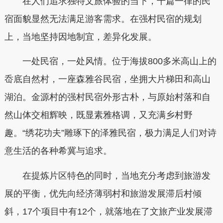
在人们追求独特文旅体验的当下，千篇一律的民
宿面貌显然无法满足游客需求。在强村民宿的规划
上，当地坚持因地制宜，差异化发展。
一处民宿，一处风情。位于海拔800多米高山上的
岙底自然村，一座森雅谷民宿，坐拥大片梯田和高山
湖泊。金源村的强村民宿外形古朴，与原始村落和自
然山体交相辉映，既显素雅格调，又充满乡村野
趣。“绣花功夫”雕琢下的泽雅民宿，极力满足人们对诗
意生活的各种希冀与追求。
在提炼片区特色的同时，当地充分考虑到旅游发
展的平衡，优先向经济薄弱村和旅游发展滞后村倾
斜，17个项目中有12个，就落地在了文旅产业发展滞