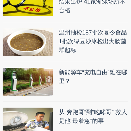
结果出炉 41家游泳场所不
合格
温州抽检187批次夏令食品
1批次绿豆沙冰检出大肠菌
群超标
新能源车“充电自由”难在哪
里？
从“奔跑哥”到“咆哮哥” 救人
是他“最着急”的事