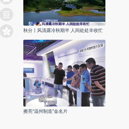
秋分丨风清露冷秋期半 人间处处丰收忙
擦亮“温州制造”金名片