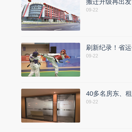
搬迁升级再出发
09-22
刷新纪录！省运
09-22
40多名房东、租
09-22