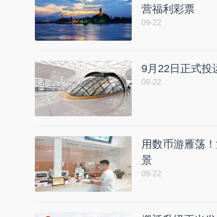
营福利彩票
09-22
9月22日正式
09-22
用数币游雁荡！
景
09-22