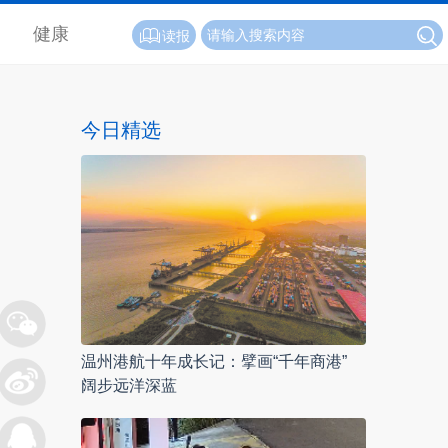
健康
读报
今日精选
温州港航十年成长记：擘画“千年商港”
阔步远洋深蓝