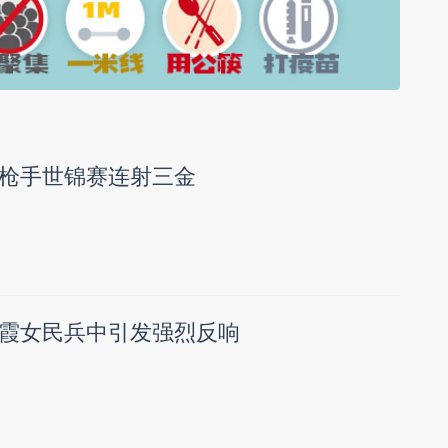
枪手世锦赛连射三金
霞女民兵中引发强烈反响