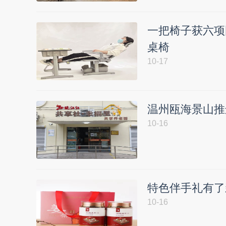
一把椅子获六项
桌椅
10-17
温州瓯海景山推
10-16
特色伴手礼有了
10-16