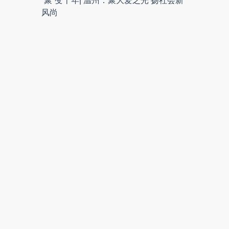
“聚”变十年| 温州：聚大爱之光 扬社会新
风尚