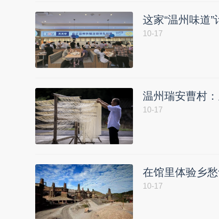
这家“温州味道”
10-17
温州瑞安曹村：
10-17
在馆里体验乡愁
10-17