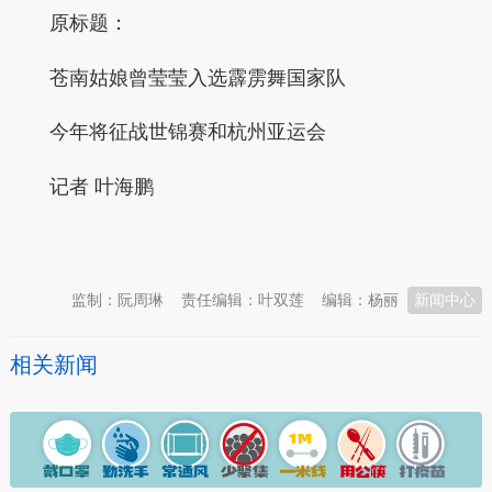
原标题：
苍南姑娘曾莹莹入选霹雳舞国家队
今年将征战世锦赛和杭州亚运会
记者 叶海鹏
本文转自：
温州新闻网 66wz.com
监制：阮周琳
责任编辑：叶双莲
编辑：杨丽
新闻中心
相关新闻