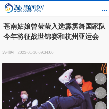
苍南姑娘曾莹莹入选霹雳舞国家队
今年将征战世锦赛和杭州亚运会
温州网
2023-01-10 09:34:00