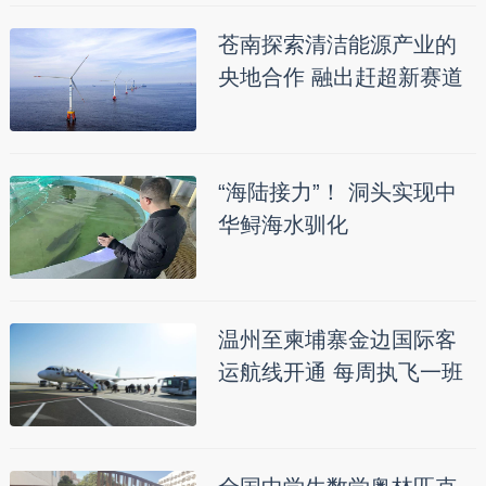
苍南探索清洁能源产业的
央地合作 融出赶超新赛道
“海陆接力”！ 洞头实现中
华鲟海水驯化
温州至柬埔寨金边国际客
运航线开通 每周执飞一班