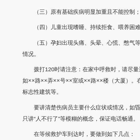
（三）原有基础疾病明显加重且不能控制
（四）儿童出现嗜睡、持续拒食、喂养困难
（五）孕妇出现头痛、头晕、心慌、憋气等
情况。
拨打120时请注意：在家中呼救时，请尽量
如××路××弄××号××室或××路××楼（大厦
标志性建筑等。
要讲清楚伤病员主要什么症状或情况，如昏
只讲“人不行了”等模糊的概念，保证电话畅通。
在等候救护车到达时，要做到如下几点：