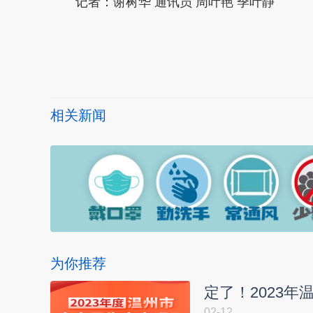
记者：谢树华 通讯员 周叶艳 季叶静
本文转自：
温州新闻网 66wz.com
相关新闻
为你推荐
定了！2023
02-12