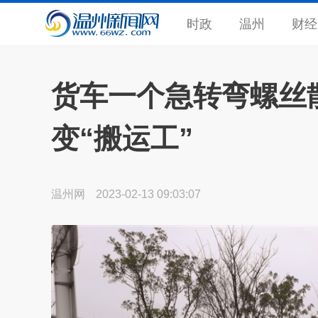
时政
温州
财经
货车一个急转弯螺丝
变“搬运工”
温州网
2023-02-13 09:03:07