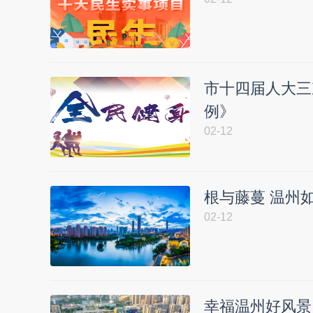
市十四届人大三
例》
02-12
根与藤蔓 温州
02-12
幸福温州好风景：