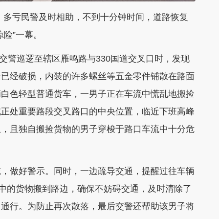
多亏民警及时相助，不到十分钟时间，道路恢复
惊险”一幕。
交警巡逻至辖区雁鸣路与330国道交叉口时，发现
子已经破损，内装的许多螺丝等五金零件铺散在路面
辆白色轻型普通货车，一男子正在车流中慌乱地搬捡
域正处重要路段交叉路口的中央位置，临近下班高峰
患，且独自搬捡货物的男子穿梭于路口车流中十分危
，做好警示。同时，一边疏导交通，提醒过往车辆
路中的货物搬到路边，确保不妨碍交通，及时清除了
常通行。为防止再次散落，最后交警还帮助该男子将