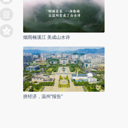
烟雨楠溪江 美成山水诗
拼经济，温州“报告”