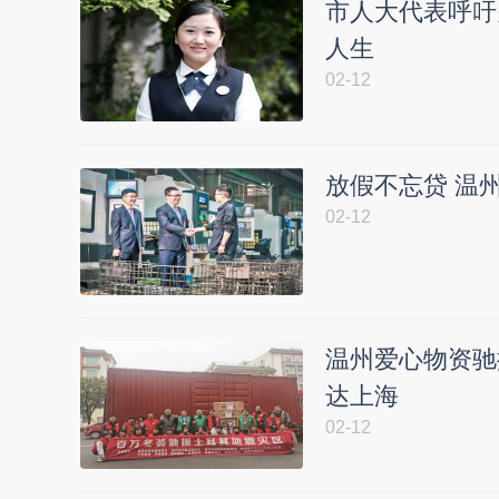
市人大代表呼吁
人生
02-12
放假不忘贷 温
02-12
温州爱心物资驰
达上海
02-12