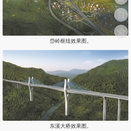
岱岭枢纽效果图。
东溪大桥效果图。