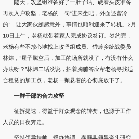
隔天，攻坚组准备好了一肚子话、硬着头皮准备
再次入户攻坚，老杨的一句“进来坐吧，外面还蛮冷
的”，让大家伙颇感意外，事情也顺利迎来了转机。2月
10日上午，老杨就带着家人完成协议签订。签约完，
老杨有些不放心地找上攻坚组成员、岱岭乡统战委员
林炜，“屋子腾空后，加工的场所就没了，有没有什么
办法呀？”林炜二话没说，拍着胸脯答应帮老杨寻找适
合租赁的加工点，老杨一颗悬着的心彻底放下了。
一群干部的合力攻坚
征拆提速，得益于群众观念的转变，也源于工作
人员的日夜奔走。
坚持领导挂帅，督办协调。泰顺县领导牵头研究