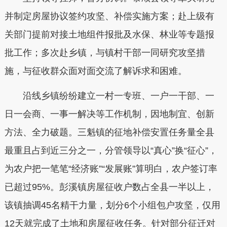
并制定房屋协议签约攻坚、补偿实施方案；赴上级有
关部门提前对接土地组件报批及水保、林业等专题报
批工作；多次赴乡镇，与镇村干部一同研究攻坚措
施，与征收群众面对面交流了解诉求和困难。
沿线乡镇纷纷建立一村一专班、一户一干部、一
日一会商、一事一解决等工作机制，因地制宜、创新
方法、全力破题。三魁镇的征地补偿安置任务量全县
最重且占到近三分之一，分管领导以“真心”换“征心”，
为农户把一笔笔“经济账”“发展账”算明白，农户签订率
已超过95%。彭溪镇房屋征收户数占全县一半以上，
该镇抽调45名精干力量，划分6个小组包户攻坚，仅用
12天就完成了土地和房屋征收任务。针对部分征迁对