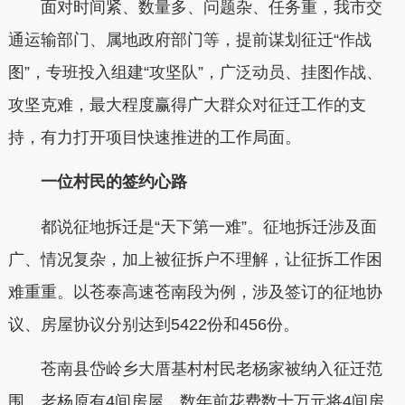
面对时间紧、数量多、问题杂、任务重，我市交
通运输部门、属地政府部门等，提前谋划征迁“作战
图”，专班投入组建“攻坚队”，广泛动员、挂图作战、
攻坚克难，最大程度赢得广大群众对征迁工作的支
持，有力打开项目快速推进的工作局面。
一位村民的签约心路
都说征地拆迁是“天下第一难”。征地拆迁涉及面
广、情况复杂，加上被征拆户不理解，让征拆工作困
难重重。以苍泰高速苍南段为例，涉及签订的征地协
议、房屋协议分别达到5422份和456份。
苍南县岱岭乡大厝基村村民老杨家被纳入征迁范
围。老杨原有4间房屋，数年前花费数十万元将4间房