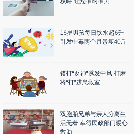
攻略”让您省时省力
16岁男孩每日饮水超6升
引发中毒两个月暴瘦40斤
错打“财神”诱发中风 打麻
将“打”进急救室
双胞胎兄弟与亲人分离生
活无着 幸得民政部门暖心
救助