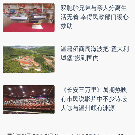
双胞胎兄弟与亲人分离生
活无着 幸得民政部门暖心
救助
温籍侨商周海波把“意大利
城堡”搬到国内
《长安三万里》暑期热映
有市民说影片中不少诗坛
大咖与温州颇有渊源