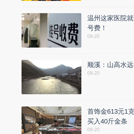
温州这家医院就
号费！
09-20
顺溪：山高水远
09-20
首饰金613元1
买入40斤金条
09-20