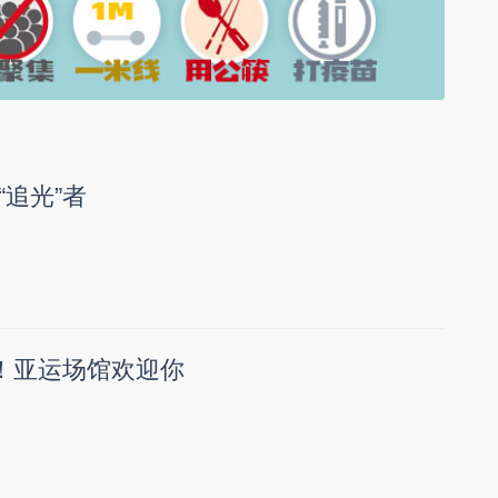
追光”者
”！亚运场馆欢迎你