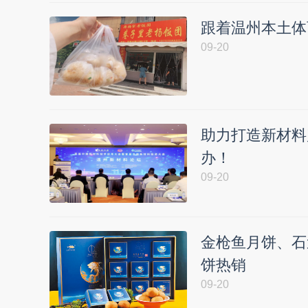
跟着温州本土体
09-20
助力打造新材料
办！
09-20
金枪鱼月饼、石
饼热销
09-20