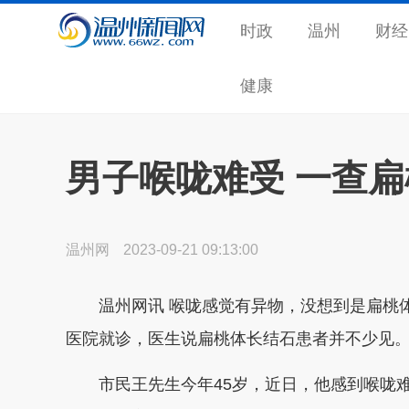
时政
温州
财经
健康
男子喉咙难受 一查扁
温州网
2023-09-21 09:13:00
温州网讯 喉咙感觉有异物，没想到是扁桃体
医院就诊，医生说扁桃体长结石患者并不少见
市民王先生今年45岁，近日，他感到喉咙难