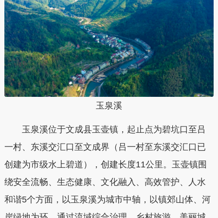
玉泉溪
玉泉溪位于文成县玉壶镇，起止点为碧坑口至吕
一村、东溪交汇口至文成界（吕一村至东溪交汇口已
创建为市级水上碧道），创建长度11公里。玉壶镇围
绕安全流畅、生态健康、文化融入、高效管护、人水
和谐5个方面，以玉泉溪为城市中轴，以镇郊山体、河
岸绿地为环，通过流域综合治理、乡村旅游、美丽城