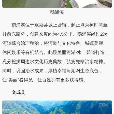
鹅浦溪
鹅浦溪位于永嘉县城上塘镇，起止点为柯师湾至
县前东路桥，创建长度约为4.5公里。鹅浦溪经过2次
河道综合治理整治，将河道与文化特色、城镇美观、
休闲娱乐等有机结合。此段美丽河湖·水上碧道打造，
充分挖掘周边水文化历史典故，弘扬先辈治水精神。
同时，巩固治水成果，厚植幸福河湖网生态底色，
让“美丽”看得见，让百姓拥有更多获得感。
文成县