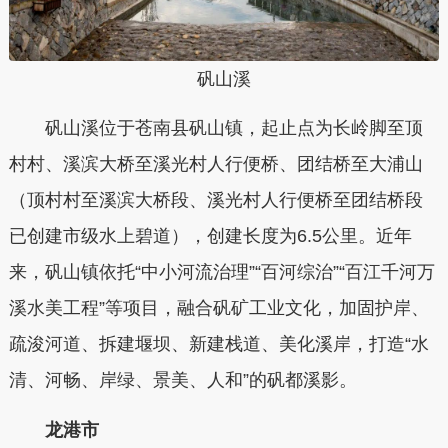
矾山溪
矾山溪位于苍南县矾山镇，起止点为长岭脚至顶
村村、溪滨大桥至溪光村人行便桥、团结桥至大浦山
（顶村村至溪滨大桥段、溪光村人行便桥至团结桥段
已创建市级水上碧道），创建长度为6.5公里。近年
来，矾山镇依托“中小河流治理”“百河综治”“百江千河万
溪水美工程”等项目，融合矾矿工业文化，加固护岸、
疏浚河道、拆建堰坝、新建栈道、美化溪岸，打造“水
清、河畅、岸绿、景美、人和”的矾都溪影。
龙港市