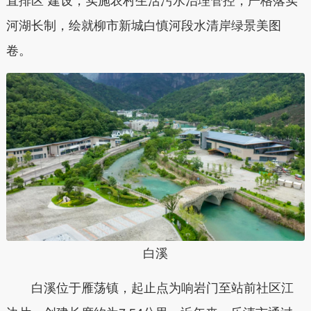
直排区”建设，实施农村生活污水治理管控，严格落实
河湖长制，绘就柳市新城白慎河段水清岸绿景美图
卷。
白溪
白溪位于雁荡镇，起止点为响岩门至站前社区江