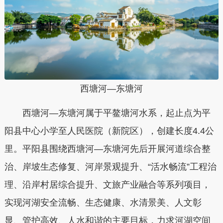
西塘河—东塘河
西塘河—东塘河属于平鳌塘河水系，起止点为平
阳县中心小学至人民医院（新院区），创建长度4.4公
里。平阳县围绕西塘河—东塘河先后开展河道综合整
治、岸坡生态修复、河岸景观提升、“活水畅流”工程治
理、沿岸村居综合提升、文旅产业融合等系列项目，
实现河湖安全流畅、生态健康、水清景美、人文彰
显、管护高效、人水和谐的主要目标，力求河湖空间