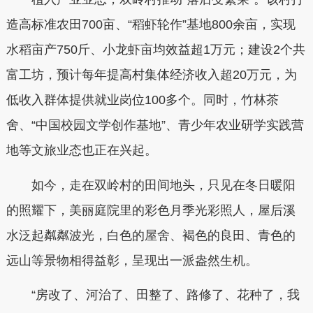
造高标准农田700亩、“稻虾轮作”基地800余亩，实现
水稻亩产750斤、小龙虾亩均效益超1万元；建设2个共
富工坊，预计每年提高村集体经济收入超20万元，为
低收入群体提供就业岗位100多个。同时，竹林茶
舍、“中国校园文学创作基地”、青少年农业研学实践营
地等文旅业态也正在兴起。
如今，走在双岭村的田间地头，只见在冬日暖阳
的照耀下，美丽庭院里的彩色月季光彩照人，屋后溪
水泛起粼粼波光，白色的屋舍、褐色的良田、青色的
远山等景物相得益彰，呈现出一派盎然生机。
“房改了、河治了、田整了、路修了、花种了，我