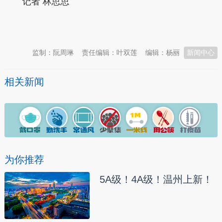
记者 林思思
本文转自：
温州新闻网 66wz.com
监制：阮周琳
责任编辑：叶双莲
编辑：杨丽
新闻中心
相关新闻
为你推荐
5A级！4A级！温州上新！