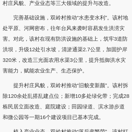
村庄风貌、产业业态等三大领域的提升与改造。
完善基础设施，双岭村推动“水患变水利”。该村地
处平原、河网密布，往年台风来袭时容易发生洪涝灾
害。对此，该村在现有防洪设施的基础上，筑牢3道防
洪坝，升级12处引水坡，清淤通渠2.7公里，加固护岸
320米，改造三光面农用水渠3公里，提升抵御洪水灾
害能力，赋能农业生产、生态保护。
提升村庄风貌，双岭村推动“旧貌变新颜”。该村拆
除120余处乱搭乱建点位；新增10多处绿化带；完成28
栋民居立面改造、庭院建设；田园绿道、滨水游步道
和微公园等一期16个建设项目已基本完成。
植入产业业态，双岭村推动“落后变繁荣”。该村打