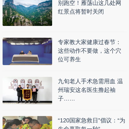
别跑空！雁荡山这几处网
红景点将暂时关闭
专家教大家健康过春节：
这些动作不要做，这个穴
位可养生
九旬老人手术急需用血 温
州瑞安这名医生撸起袖
子……
“120国家急救日”倡议：“为
生命赢取每一秒”