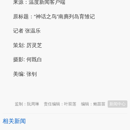
来源：温度新闻客户端
原标题：
“神话之鸟”南麂列岛育雏记
记者
张温乐
策划:
厉灵芝
摄影:
何既白
美编:
张钊
本文转自：
温州新闻网 66wz.com
监制：阮周琳
责任编辑：叶双莲
编辑：鲍苗苗
新闻中心
相关新闻