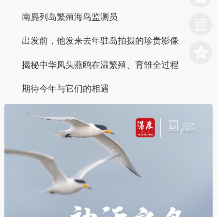
南麂列岛繁殖海鸟监测员
出发前，他发来去年驻岛拍摄的珍贵影像
揭秘中华凤头燕鸥在温繁殖、育雏全过程
期待今年与它们的相遇