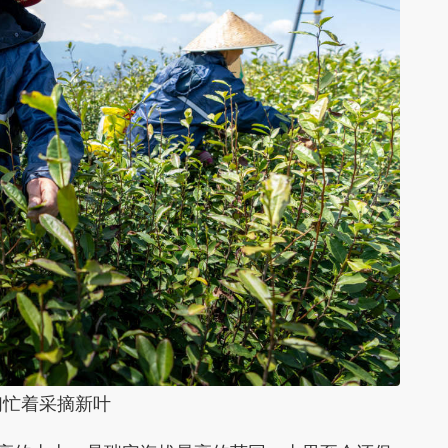
忙着采摘新叶