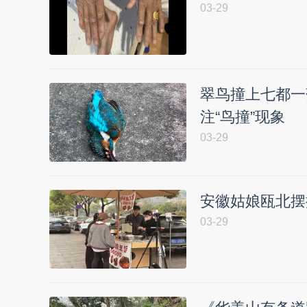
03-29
翠鸟撞上七都一
注“鸟撞”现象
03-29
安徽姑娘瓯北摆
03-29