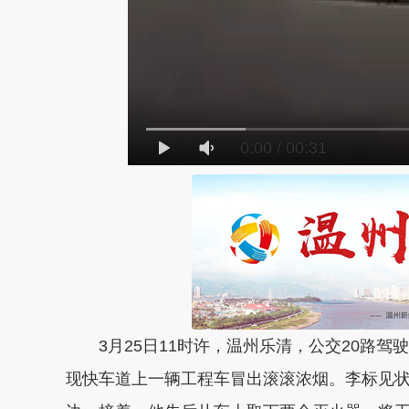
0:00
/
00:31
3月25日11时许，温州乐清，公交20路驾
现快车道上一辆工程车冒出滚滚浓烟。李标见