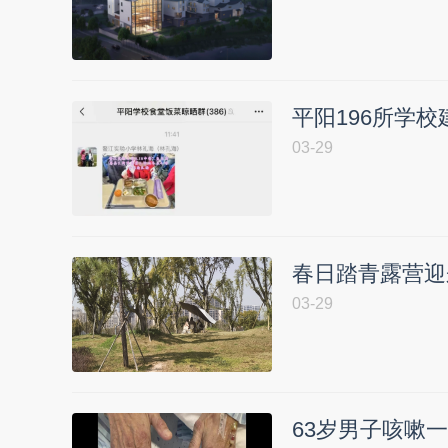
平阳196所学校
03-29
春日踏青露营迎
03-29
63岁男子咳嗽