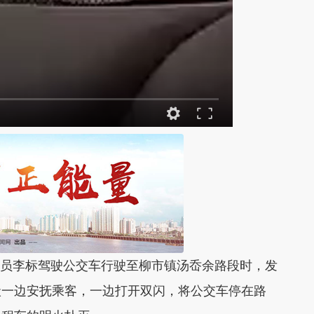
驶员李标驾驶公交车行驶至柳市镇汤岙余路段时，发
状一边安抚乘客，一边打开双闪，将公交车停在路