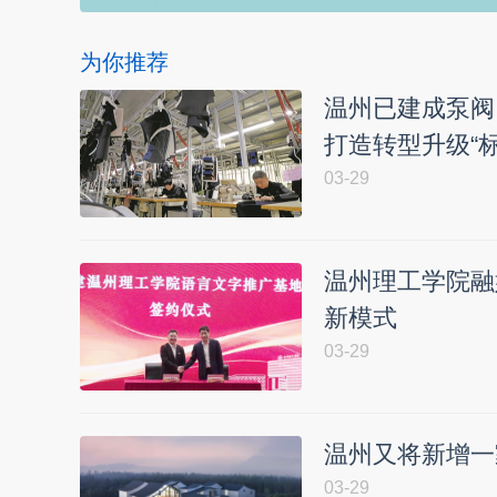
为你推荐
温州已建成泵阀
打造转型升级“标
03-29
温州理工学院融
新模式
03-29
温州又将新增一
03-29