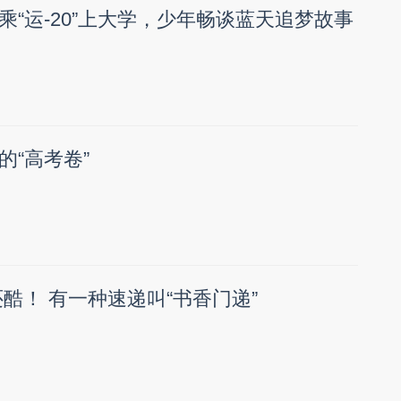
乘“运-20”上大学，少年畅谈蓝天追梦故事
的“高考卷”
”还酷！ 有一种速递叫“书香门递”