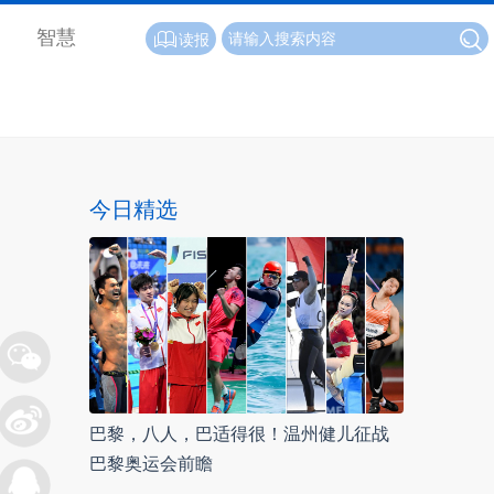
智慧
读报
今日精选
巴黎，八人，巴适得很！温州健儿征战
巴黎奥运会前瞻