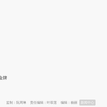
金牌
监制：阮周琳
责任编辑：叶双莲
编辑：杨丽
新闻中心