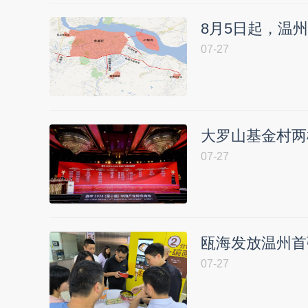
8月5日起，温
07-27
大罗山基金村两机
07-27
瓯海发放温州首
07-27