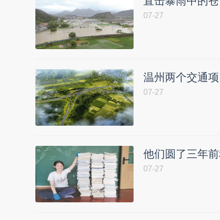
直击暴雨中的苍
07-27
温州两个交通项
07-27
他们圆了三年前
07-27