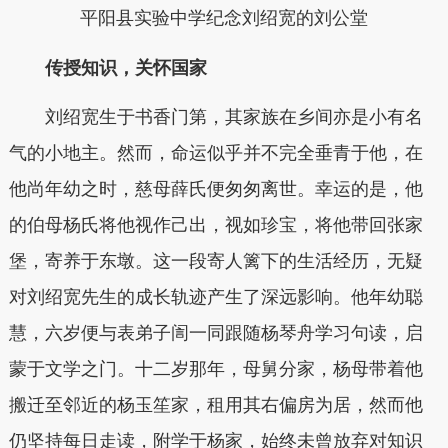
平阳县实验中学纪念刘绍宽的刘公堂
传授知识，关怀国家
刘绍宽生于书香门第，其家族在乡间亦是小有名
气的小地主。然而，命运似乎并不完全垂青于他，在
他尚年幼之时，慈母薛氏便匆匆离世。幸运的是，他
的伯母杨氏将他视作己出，视如珍宝，将他带回张家
堡，寄养于东墩。这一段寄人篱下的生活经历，无疑
对刘绍宽先生的成长轨迹产生了深远影响。他年幼聪
慧，六岁便与表弟子訚一同跟随杨琴舟学习句读，启
蒙于文学之门。十二岁那年，母舅分家，杨母带着他
搬迁至邻近的杨玉笙家，租用其右偏房为居，然而他
仍坚持每日走读，附学于杨家，始终未曾放弃对知识