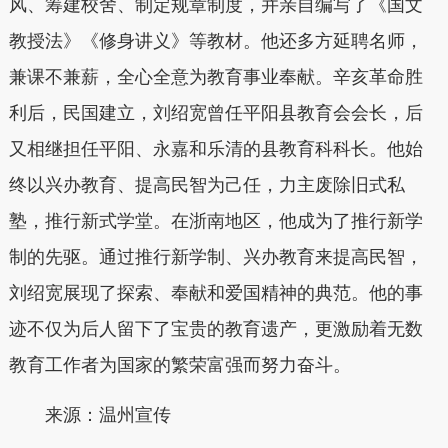
风、筹建校舍、制定规章制度，并亲自编写了《国文
教授法》《修身讲义》等教材。他还多方延聘名师，
兼课不兼薪，全心全意为教育事业奉献。辛亥革命胜
利后，民国建立，刘绍宽曾任平阳县教育会会长，后
又相继担任平阳、永嘉和乐清的县教育科科长。他始
终以兴办教育、提高民智为己任，力主废除旧式私
塾，推行新式学堂。在浙南地区，他成为了推行新学
制的先驱。通过推行新学制、兴办教育来提高民智，
刘绍宽展现了探索、奉献和爱国精神的典范。他的事
迹不仅为后人留下了宝贵的教育遗产，更激励着无数
教育工作者为国家的繁荣富强而努力奋斗。
来源：温州宣传