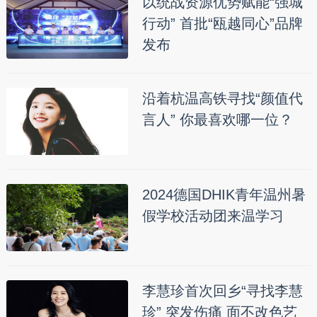
以统战资源优势赋能“强城
行动” 首批“瓯越同心”品牌
发布
沿着杭温高铁寻找“颜值代
言人” 你最喜欢哪一位？
2024德国DHIK青年温州暑
假学校活动团来温学习
李慧珍首次回乡“寻找李慧
珍” 突发伤痛 面不改色艺