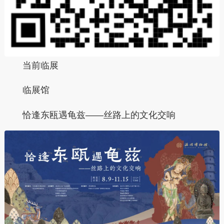
当前临展
临展馆
恰逢东瓯遇龟兹——丝路上的文化交响