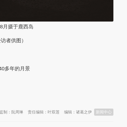
6年8月摄于鹿西岛
受访者供图）
40多年的月景
监制：阮周琳
责任编辑：叶双莲
编辑：诸葛之伊
新闻中心