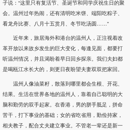
子说：“这里只有复活节、圣诞节和同学庆祝生日的聚
会。温州过年热闹，还有清明吃米饼、端阳吃粽子、
看龙舟比赛、八月十五赏月、冬节吃汤圆……”
近年来，旅居海外和港台的温州人，正注视着改
革开放以来故乡发生的巨大变化，每逢见面，都要打
听温州情况，并且渴盼着早日回乡探亲。我们夫妇都
是喝瓯江水长大的，则更日夜盼望夫妻双双把家回。
温州人像油菜籽，散落到哪里都会生根、开花、
结果。生活在世界各地的温州人，靠着自己聪明的大
脑和勤劳的双手起家。在香港，男的胼手胝足，拼命
苦干，打下事业的基础；女的省吃省用，勤俭持家，
相夫教子，配合丈夫建立事业。不管老一辈还是新一