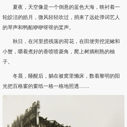
夏夜，天空像是一个倒悬的蓝色大海，映衬着一
轮皎洁的皓月，微风轻轻吹过，捎来了远处弹词艺人
的琴声和鸭船咿咿呀呀的桨声。
秋日，在河里捞残落的荷花，在田埂旁挖泥鳅和
小蟹，嚼着煮好的香喷喷菱角，爬上树摘刚熟的柚
子。
冬晨，睡醒后，躺在被窝里懒床，数着黎明的阳
光把百格窗的窗纸一格一格地照透……