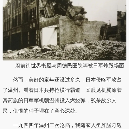
府前街世界书屋与周德民医院等被日军炸毁场面
然而，美好的童年还没过多久，日本侵略军攻占
了温州。看着日本兵持抢横行霸道，又眼见机翼涂着
膏药旗的日军军机朝温州投入燃烧弹，残杀故乡人
民，仇恨的种子埋在了童心深处。
一九四四年温州二次沦陷，我随家人坐舴艋舟逃