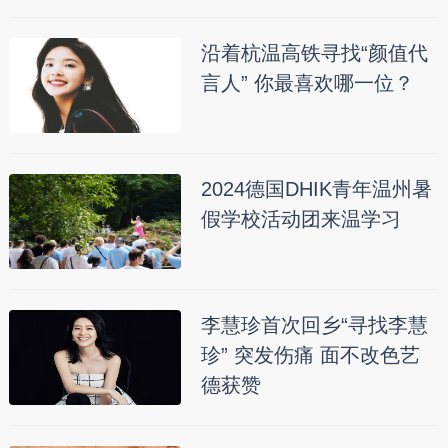
沿着杭温高铁寻找“颜值代
言人” 你最喜欢哪一位？
2024德国DHIK青年温州暑
假学校活动团来温学习
李慧珍首次回乡“寻找李慧
珍” 突发伤痛 面不改色艺
德获赞