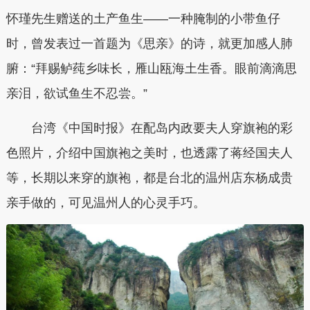
怀瑾先生赠送的土产鱼生——一种腌制的小带鱼仔
时，曾发表过一首题为《思亲》的诗，就更加感人肺
腑：“拜赐鲈莼乡味长，雁山瓯海土生香。眼前滴滴思
亲泪，欲试鱼生不忍尝。”
台湾《中国时报》在配岛内政要夫人穿旗袍的彩
色照片，介绍中国旗袍之美时，也透露了蒋经国夫人
等，长期以来穿的旗袍，都是台北的温州店东杨成贵
亲手做的，可见温州人的心灵手巧。