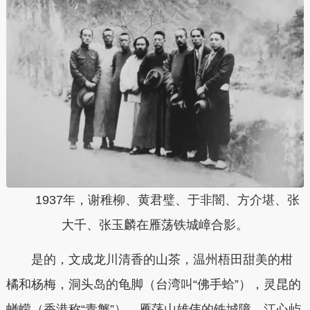
1937年，谢稚柳、黄君璧、于非闇、方介堪、张
大千、张玉麟在雁荡铁城嶂合影。
是的，文成龙川清香的山茶，温州梧田甜美的柑
橘和杨梅，洞头岛的龟脚（台湾叫“佛手蛤”），灵昆的
蝤蠓（香港称“青蟹”），雁荡山雄伟的铁城障，江心屿